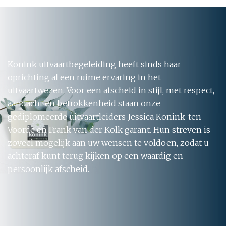
Konink uitvaartbegeleiding heeft sinds haar
oprichting al een ruime ervaring in het
uitvaartwezen. Voor een afscheid in stijl, met respect,
aandacht en betrokkenheid staan onze
gediplomeerde uitvaartleiders Jessica Konink-ten
Voorde en Frank van der Kolk garant. Hun streven is
zoveel mogelijk aan uw wensen te voldoen, zodat u
achteraf kunt terug kijken op een waardig en
persoonlijk afscheid.