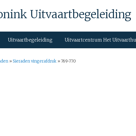
onink Uitvaartbegeleiding
Uitvaartbegeleiding
Uitvaartcentrum Het Uitvaarth
aden
»
Sieraden vingerafdruk
»
769-770