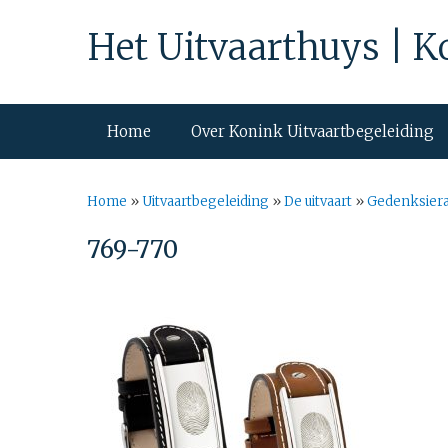
Het Uitvaarthuys | K
Home
Over Konink Uitvaartbegeleiding
Home
»
Uitvaartbegeleiding
»
De uitvaart
»
Gedenksier
769-770