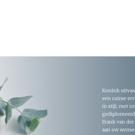
Konink uitvaa
een ruime erv
in stijl, met 
gediplomeerde
Frank van der
aan uw wensen