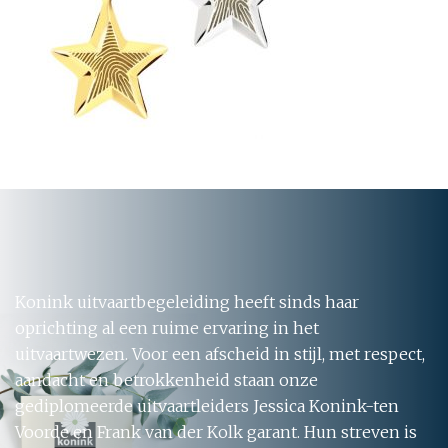
Konink uitvaartbegeleiding heeft sinds haar
oprichting al een ruime ervaring in het
uitvaartwezen. Voor een afscheid in stijl, met respect,
aandacht en betrokkenheid staan onze
gediplomeerde uitvaartleiders Jessica Konink-ten
Voorde en Frank van der Kolk garant. Hun streven is