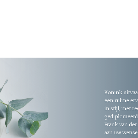
Konink uitvaa
een ruime erv
in stijl, met 
gediplomeerde
Frank van der
aan uw wensen