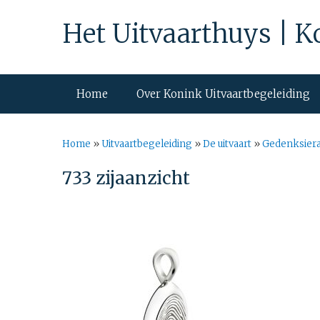
Het Uitvaarthuys | K
Home
Over Konink Uitvaartbegeleiding
Home
»
Uitvaartbegeleiding
»
De uitvaart
»
Gedenksier
733 zijaanzicht