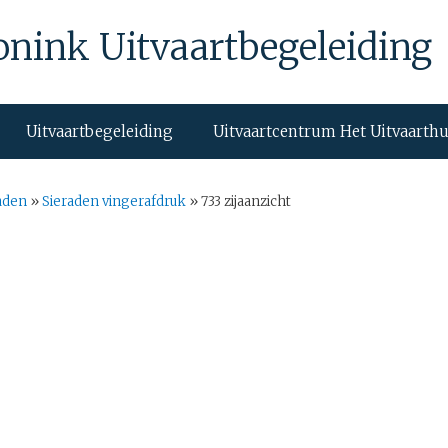
onink Uitvaartbegeleiding
Uitvaartbegeleiding
Uitvaartcentrum Het Uitvaarth
aden
»
Sieraden vingerafdruk
»
733 zijaanzicht