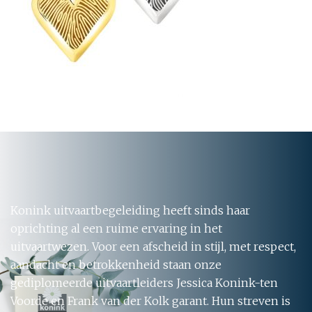
Konink uitvaartbegeleiding heeft sinds haar
oprichting al een ruime ervaring in het
uitvaartwezen. Voor een afscheid in stijl, met respect,
aandacht en betrokkenheid staan onze
gediplomeerde uitvaartleiders Jessica Konink-ten
Voorde en Frank van der Kolk garant. Hun streven is