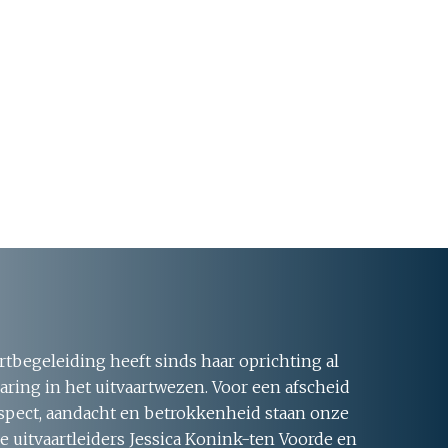
rtbegeleiding heeft sinds haar oprichting al
aring in het uitvaartwezen. Voor een afscheid
respect, aandacht en betrokkenheid staan onze
 uitvaartleiders Jessica Konink-ten Voorde en