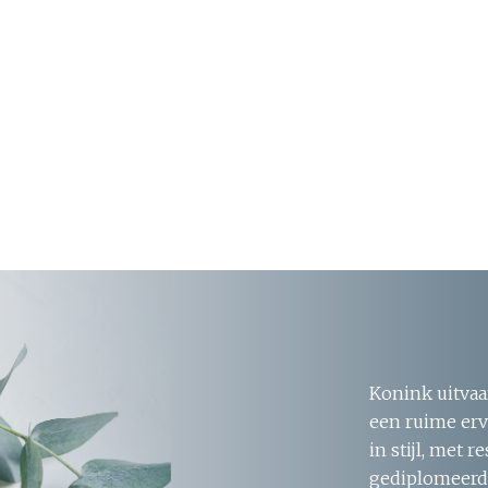
Konink uitvaa
een ruime erv
in stijl, met 
gediplomeerde