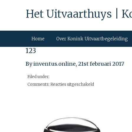
Het Uitvaarthuys | K
Home
Over Konink Uitvaartbegeleiding
123
By inventus.online,
21st februari 2017
Filed under:
voor
Comments:
Reacties uitgeschakeld
123