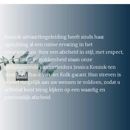
Konink uitvaartbegeleiding heeft sinds haar
oprichting al een ruime ervaring in het
uitvaartwezen. Voor een afscheid in stijl, met respect,
aandacht en betrokkenheid staan onze
gediplomeerde uitvaartleiders Jessica Konink-ten
Voorde en Frank van der Kolk garant. Hun streven is
zoveel mogelijk aan uw wensen te voldoen, zodat u
achteraf kunt terug kijken op een waardig en
persoonlijk afscheid.