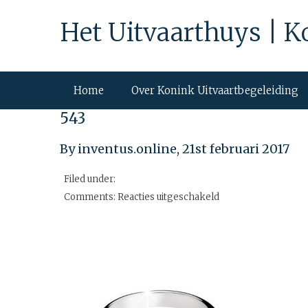
Het Uitvaarthuys | K
Home
Over Konink Uitvaartbegeleiding
543
By inventus.online,
21st februari 2017
Filed under:
voor
Comments:
Reacties uitgeschakeld
543