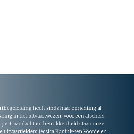
rtbegeleiding heeft sinds haar oprichting al
aring in het uitvaartwezen. Voor een afscheid
respect, aandacht en betrokkenheid staan onze
 uitvaartleiders Jessica Konink-ten Voorde en