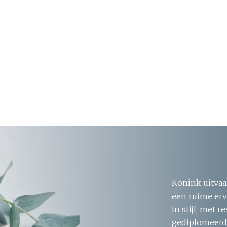
Konink uitvaa
een ruime erv
in stijl, met 
gediplomeerde