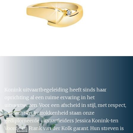
Konink uitvaartbegeleiding heeft sinds haar
oprichting al een ruime ervaring in het
uitvaartwezen. Voor een afscheid in stijl, met respect,
aandacht en betrokkenheid staan onze
gediplomeerde uitvaartleiders Jessica Konink-ten
Voorde en Frank van der Kolk garant. Hun streven is