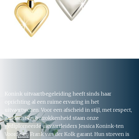
Konink uitvaartbegeleiding heeft sinds haar
oprichting al een ruime ervaring in het
uitvaartwezen. Voor een afscheid in stijl, met respect,
aandacht en betrokkenheid staan onze
gediplomeerde uitvaartleiders Jessica Konink-ten
Voorde en Frank van der Kolk garant. Hun streven is