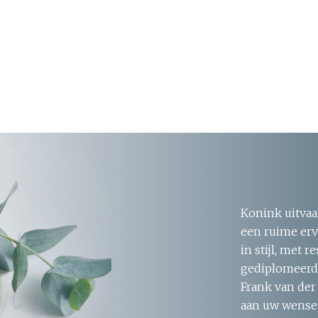
Konink uitvaa
een ruime erv
in stijl, met 
gediplomeerde
Frank van der
aan uw wensen