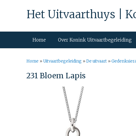
Het Uitvaarthuys | K
Home
Over Konink Uitvaartbegeleiding
Home
»
Uitvaartbegeleiding
»
De uitvaart
»
Gedenksier
231 Bloem Lapis