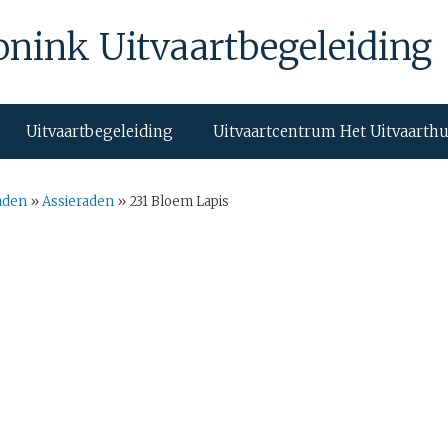
onink Uitvaartbegeleiding
Uitvaartbegeleiding
Uitvaartcentrum Het Uitvaarth
aden
»
Assieraden
»
231 Bloem Lapis