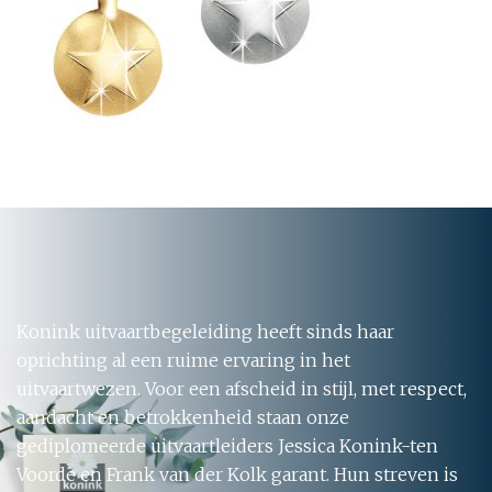
Konink uitvaartbegeleiding heeft sinds haar
oprichting al een ruime ervaring in het
uitvaartwezen. Voor een afscheid in stijl, met respect,
aandacht en betrokkenheid staan onze
gediplomeerde uitvaartleiders Jessica Konink-ten
Voorde en Frank van der Kolk garant. Hun streven is