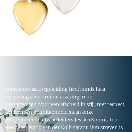
Konink uitvaartbegeleiding heeft sinds haar
oprichting al een ruime ervaring in het
uitvaartwezen. Voor een afscheid in stijl, met respect,
aandacht en betrokkenheid staan onze
gediplomeerde uitvaartleiders Jessica Konink-ten
Voorde en Frank van der Kolk garant. Hun streven is