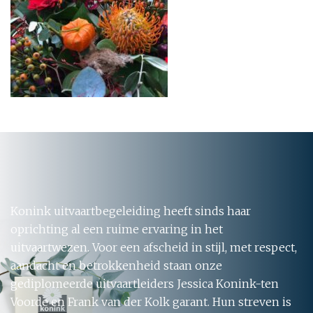
Konink uitvaartbegeleiding heeft sinds haar
oprichting al een ruime ervaring in het
uitvaartwezen. Voor een afscheid in stijl, met respect,
aandacht en betrokkenheid staan onze
gediplomeerde uitvaartleiders Jessica Konink-ten
Voorde en Frank van der Kolk garant. Hun streven is