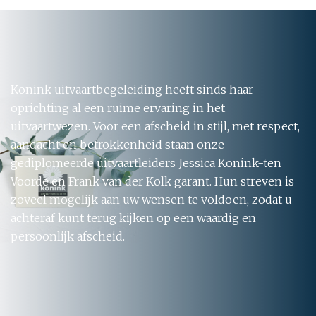
Konink uitvaartbegeleiding heeft sinds haar
oprichting al een ruime ervaring in het
uitvaartwezen. Voor een afscheid in stijl, met respect,
aandacht en betrokkenheid staan onze
gediplomeerde uitvaartleiders Jessica Konink-ten
Voorde en Frank van der Kolk garant. Hun streven is
zoveel mogelijk aan uw wensen te voldoen, zodat u
achteraf kunt terug kijken op een waardig en
persoonlijk afscheid.