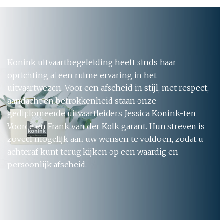
Konink uitvaartbegeleiding heeft sinds haar
oprichting al een ruime ervaring in het
uitvaartwezen. Voor een afscheid in stijl, met respect,
aandacht en betrokkenheid staan onze
gediplomeerde uitvaartleiders Jessica Konink-ten
Voorde en Frank van der Kolk garant. Hun streven is
zoveel mogelijk aan uw wensen te voldoen, zodat u
achteraf kunt terug kijken op een waardig en
persoonlijk afscheid.