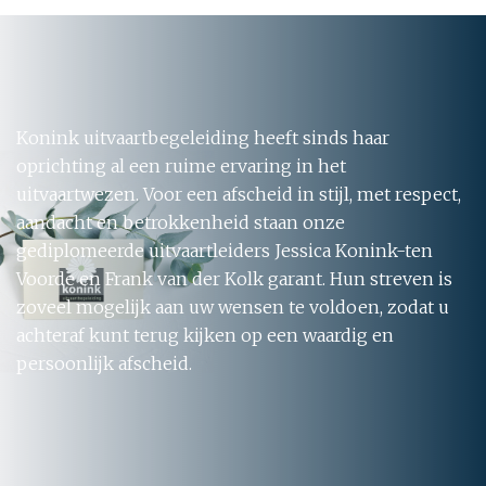
Konink uitvaartbegeleiding heeft sinds haar
oprichting al een ruime ervaring in het
uitvaartwezen. Voor een afscheid in stijl, met respect,
aandacht en betrokkenheid staan onze
gediplomeerde uitvaartleiders Jessica Konink-ten
Voorde en Frank van der Kolk garant. Hun streven is
zoveel mogelijk aan uw wensen te voldoen, zodat u
achteraf kunt terug kijken op een waardig en
persoonlijk afscheid.