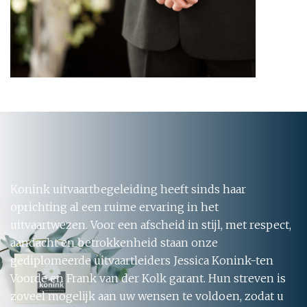
Konink uitvaartbegeleiding heeft sinds haar
oprichting al een ruime ervaring in het
uitvaartwezen. Voor een afscheid in stijl, met respect,
aandacht en betrokkenheid staan onze
gediplomeerde uitvaartleiders Jessica Konink-ten
Voorde en Frank van der Kolk garant. Hun streven is
zoveel mogelijk aan uw wensen te voldoen, zodat u