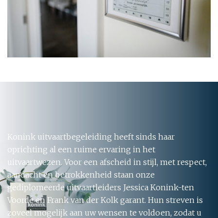
Konink uitvaartbegeleiding heeft sinds haar
oprichting al een ruime ervaring in het
uitvaartwezen. Voor een afscheid in stijl, met respect,
aandacht en betrokkenheid staan onze
gediplomeerde uitvaartleiders Jessica Konink-ten
Voorde en Frank van der Kolk garant. Hun streven is
zoveel mogelijk aan uw wensen te voldoen, zodat u