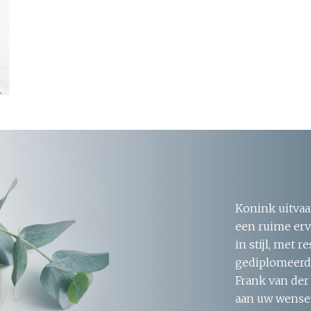
Konink uitvaa
een ruime erv
in stijl, met 
gediplomeerde
Frank van der
aan uw wensen