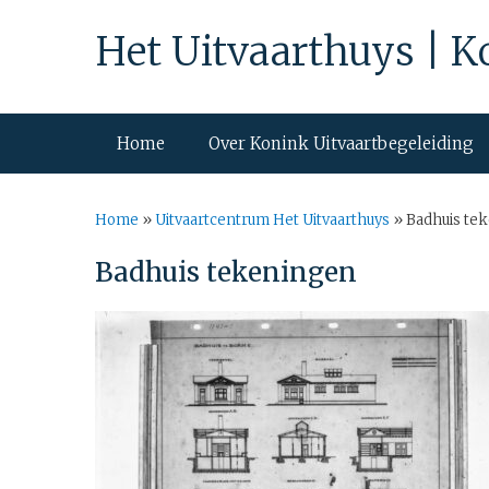
Het Uitvaarthuys | K
Home
Over Konink Uitvaartbegeleiding
Home
»
Uitvaartcentrum Het Uitvaarthuys
»
Badhuis te
Badhuis tekeningen