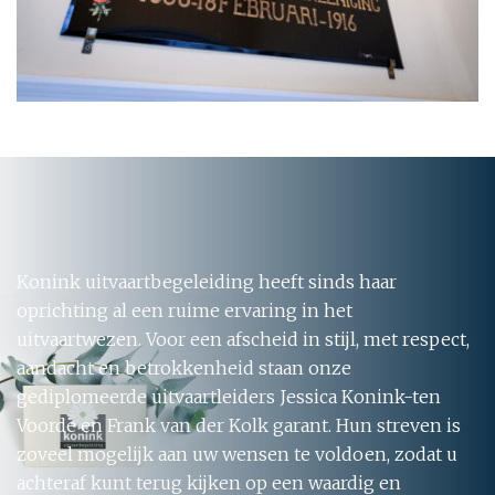
Konink uitvaartbegeleiding heeft sinds haar
oprichting al een ruime ervaring in het
uitvaartwezen. Voor een afscheid in stijl, met respect,
aandacht en betrokkenheid staan onze
gediplomeerde uitvaartleiders Jessica Konink-ten
Voorde en Frank van der Kolk garant. Hun streven is
zoveel mogelijk aan uw wensen te voldoen, zodat u
achteraf kunt terug kijken op een waardig en