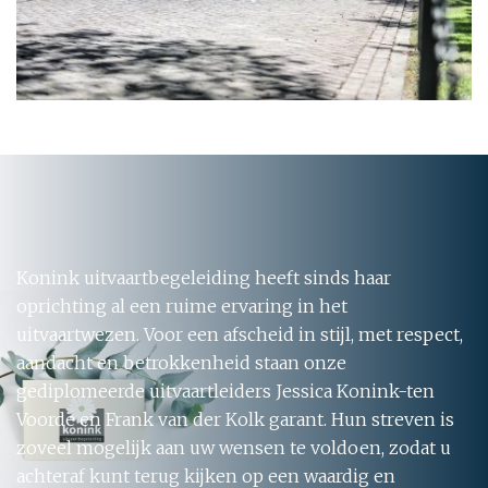
Konink uitvaartbegeleiding heeft sinds haar
oprichting al een ruime ervaring in het
uitvaartwezen. Voor een afscheid in stijl, met respect,
aandacht en betrokkenheid staan onze
gediplomeerde uitvaartleiders Jessica Konink-ten
Voorde en Frank van der Kolk garant. Hun streven is
zoveel mogelijk aan uw wensen te voldoen, zodat u
achteraf kunt terug kijken op een waardig en