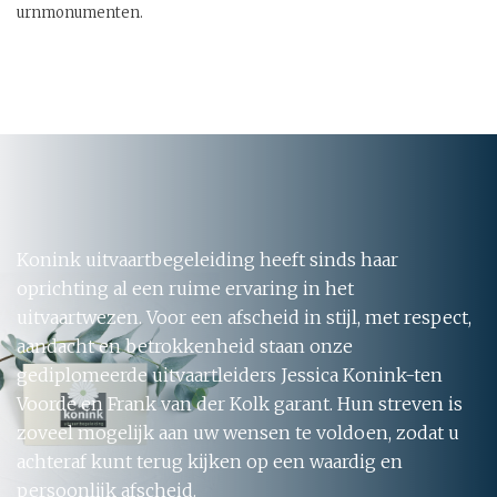
urnmonumenten.
Konink uitvaartbegeleiding heeft sinds haar
oprichting al een ruime ervaring in het
uitvaartwezen. Voor een afscheid in stijl, met respect,
aandacht en betrokkenheid staan onze
gediplomeerde uitvaartleiders Jessica Konink-ten
Voorde en Frank van der Kolk garant. Hun streven is
zoveel mogelijk aan uw wensen te voldoen, zodat u
achteraf kunt terug kijken op een waardig en
persoonlijk afscheid.