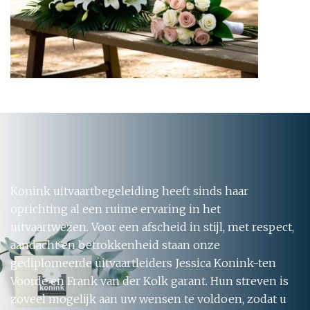
Konink uitvaartbegeleiding heeft sinds haar
oprichting al een ruime ervaring in het
uitvaartwezen. Voor een afscheid in stijl, met respect,
aandacht en betrokkenheid staan onze
gediplomeerde uitvaartleiders Jessica Konink-ten
Voorde en Frank van der Kolk garant. Hun streven is
zoveel mogelijk aan uw wensen te voldoen, zodat u